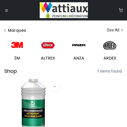
Se rendre au contenu
0
Marques
See All
3M
ALTREX
ANZA
ARDEX
Shop
1 items found.