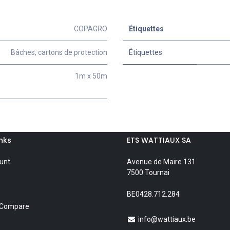
COPAGRO
Étiquettes
Bâches, cartons de protection
Étiquettes
1m x 50m
inks
ETS WATTIAUX SA
unt
Avenue de Maire 131
7500 Tournai
BE0428.712.284
 Compare
info@wattiaux.be