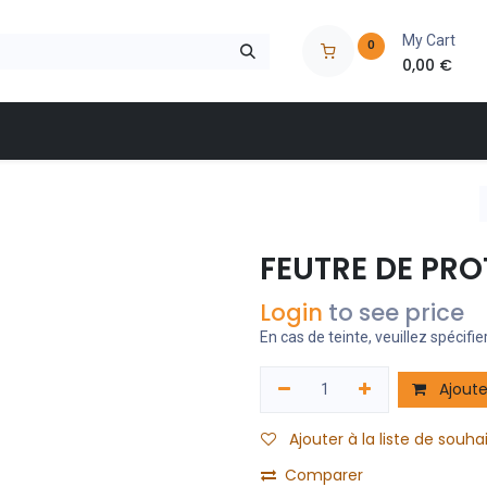
My Cart
0
0,00
€
 à outils
Nos marques
Nos magasins
Catalogues
FEUTRE DE PRO
Login
to see price
En cas de teinte, veuillez spécifier
Ajoute
Ajouter à la liste de souha
Comparer