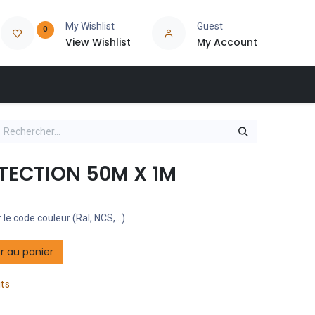
My Wishlist
Guest
0
View Wishlist
My Account
TECTION 50M X 1M
 le code couleur (Ral, NCS,...)
r au panier
its