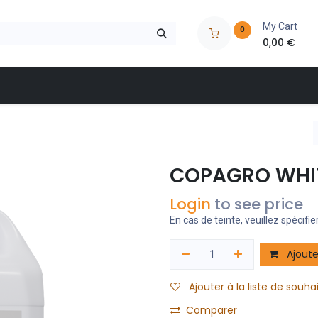
My Cart
0
0,00
€
 à outils
Nos marques
Nos magasins
Catalogues
COPAGRO WHITE
Login
to see price
En cas de teinte, veuillez spécifier
Ajoute
Ajouter à la liste de souha
Comparer