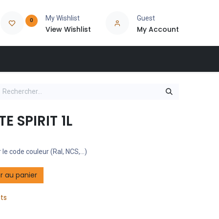
My Wishlist
Guest
0
View Wishlist
My Account
 SPIRIT 1L
 le code couleur (Ral, NCS,...)
r au panier
its