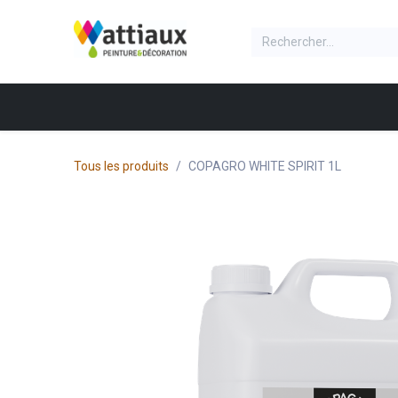
Se rendre au contenu
NOS PRODUITS
Accueil
Produit
Boite
Tous les produits
COPAGRO WHITE SPIRIT 1L