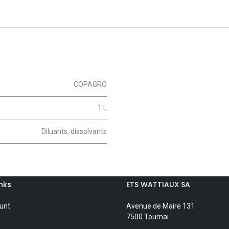
COPAGRO
1 L
Diluants, dissolvants
inks
ETS WATTIAUX SA
unt
Avenue de Maire 131
7500 Tournai