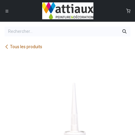
Se rendre au contenu
0
Tous les produits