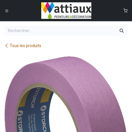
Se rendre au contenu
0
Tous les produits