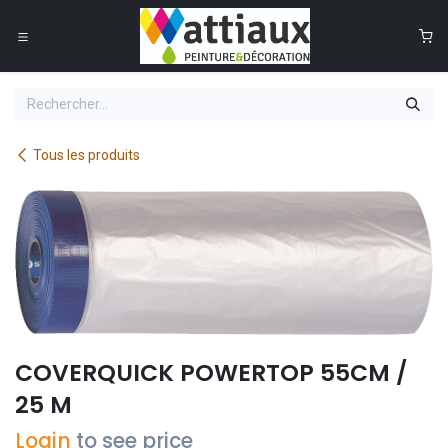
Se rendre au contenu
0
Tous les produits
COVERQUICK POWERTOP 55CM /
25 M
Login
to see price