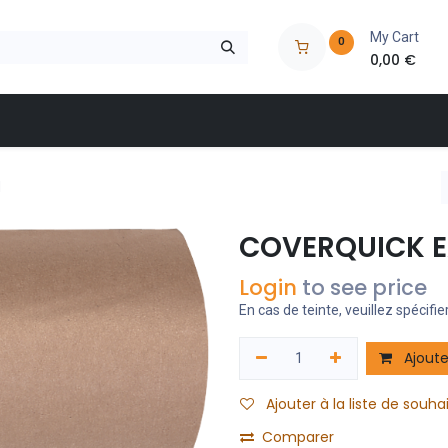
My Cart
0
0,00
€
 à outils
Nos marques
Nos magasins
Catalogues
M
COVERQUICK E
Login
to see price
En cas de teinte, veuillez spécifier
Ajoute
Ajouter à la liste de souha
Comparer