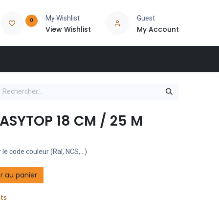
My Wishlist
Guest
0
View Wishlist
My Account
ASYTOP 18 CM / 25 M
 le code couleur (Ral, NCS,...)
r au panier
its