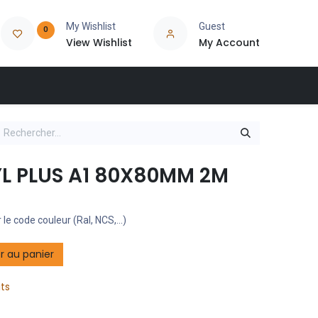
My Wishlist
Guest
0
View Wishlist
My Account
 PLUS A1 80X80MM 2M
 le code couleur (Ral, NCS,...)
r au panier
its