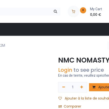
My Cart
0
0,00
€
 à outils
Nos marques
Nos magasins
Catalogues
 2M
NMC NOMASTYL
Login
to see price
En cas de teinte, veuillez spécifier
Ajoute
Ajouter à la liste de souha
Comparer