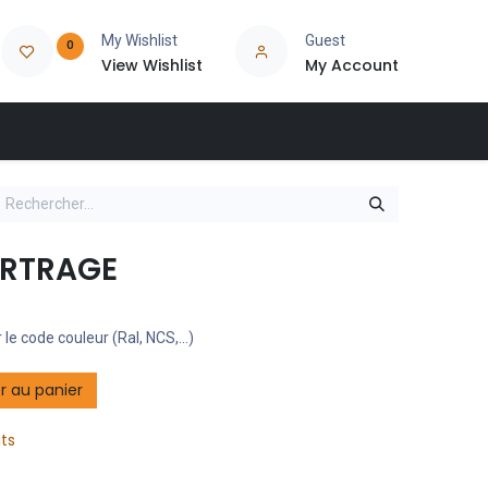
My Wishlist
Guest
0
View Wishlist
My Account
ARTRAGE
 le code couleur (Ral, NCS,...)
r au panier
its