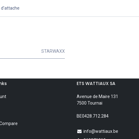
e d'attache
STARWAXX
inks
ETS WATTIAUX SA
unt
Avenue de Maire 131
7500 Tournai
BE0428.712.284
 Compare
info@wattiaux.be