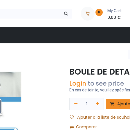
My Cart
0
0,00
€
 à outils
Nos marques
Nos magasins
Catalogues
BOULE DE DET
Login
to see price
En cas de teinte, veuillez spécifier
Ajoute
Ajouter à la liste de souha
Comparer