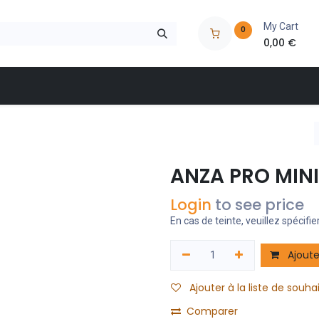
My Cart
0
0,00
€
 à outils
Nos marques
Nos magasins
Catalogues
ANZA PRO MIN
Login
to see price
En cas de teinte, veuillez spécifier
Ajoute
Ajouter à la liste de souha
Comparer