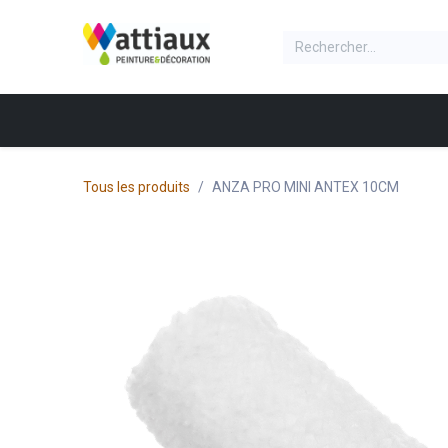
Se rendre au contenu
NOS PRODUITS
Accueil
Produit
Boite
Tous les produits
ANZA PRO MINI ANTEX 10CM