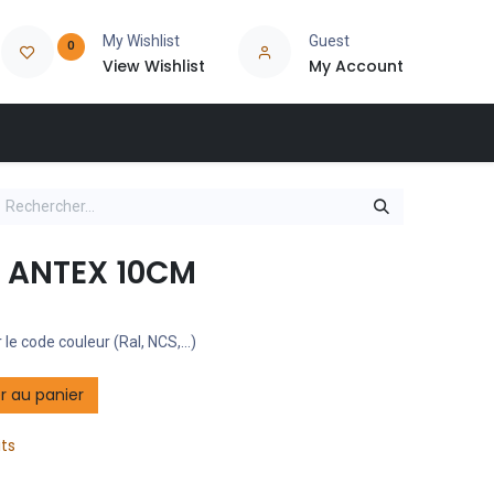
My Wishlist
Guest
0
View Wishlist
My Account
I ANTEX 10CM
 le code couleur (Ral, NCS,...)
r au panier
its