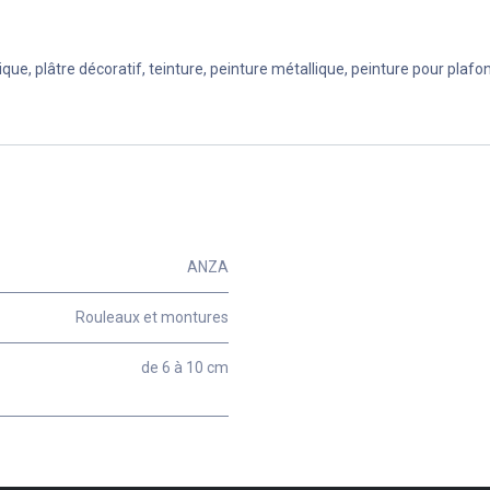
ique, plâtre décoratif, teinture, peinture métallique, peinture pour plafo
ANZA
Rouleaux et montures
de 6 à 10 cm