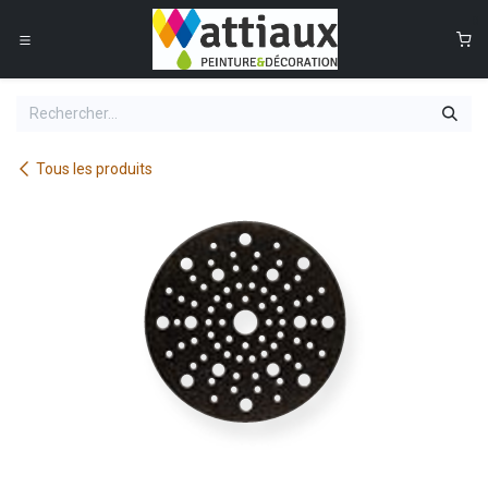
Se rendre au contenu
0
Tous les produits